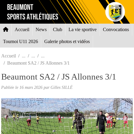
Panneau de gestion des cookies
Accueil
News
Club
La vie sportive
Convocations
Tournoi U11 2026
Galerie photos et vidéos
Accueil
Beaumont SA2 / JS Allonnes 3/1
Beaumont SA2 / JS Allonnes 3/1
Publiée le
16 mars 2026
par Gilles SILLÉ