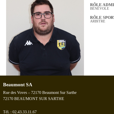
RÔLE ADMI
BÉNÉVOLE
RÔLE SPORT
ARBITRE
Beaumont SA
Rue des Voves – 72170 Beaumont Sur Sarthe
72170
BEAUMONT SUR SARTHE
Tél. :
02.43.33.11.67