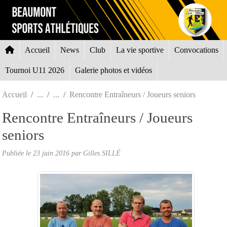
Panneau de gestion des cookies
Accueil
News
Club
La vie sportive
Convocations
Tournoi U11 2026
Galerie photos et vidéos
Accueil
Rencontre Entraîneurs / Joueurs seniors
Rencontre Entraîneurs / Joueurs
seniors
Publiée le
23 juin 2016
par Gilles SILLÉ