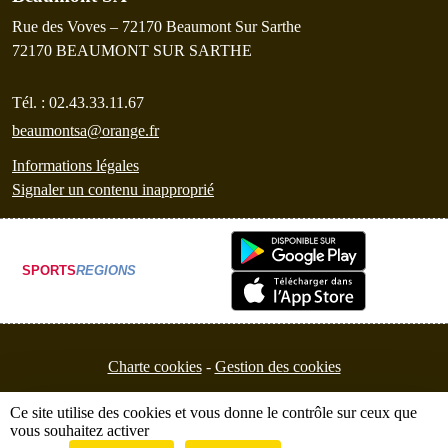
Rue des Voves – 72170 Beaumont Sur Sarthe
72170
BEAUMONT SUR SARTHE
Tél. :
02.43.33.11.67
beaumontsa@orange.fr
Informations légales
Signaler un contenu inapproprié
SPORTS
REGIONS
Charte cookies
Gestion des cookies
Ce site utilise des cookies et vous donne le contrôle sur ceux que
vous souhaitez activer