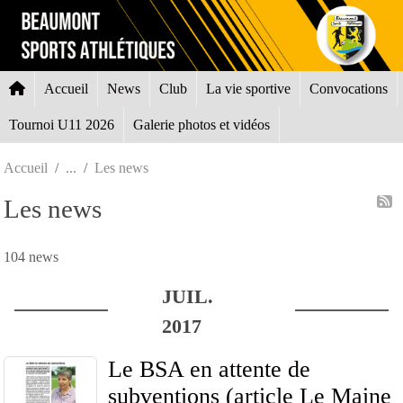
Panneau de gestion des cookies
Accueil
News
Club
La vie sportive
Convocations
Tournoi U11 2026
Galerie photos et vidéos
Accueil
Les news
Les news
104 news
JUIL.
2017
Le BSA en attente de
subventions (article Le Maine