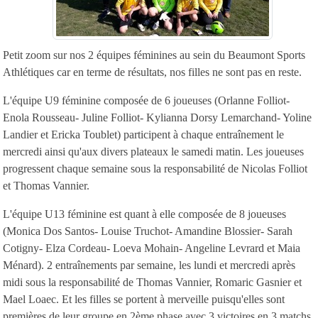
Petit zoom sur nos 2 équipes féminines au sein du Beaumont Sports
Athlétiques car en terme de résultats, nos filles ne sont pas en reste.
L'équipe U9 féminine composée de 6 joueuses (Orlanne Folliot-
Enola Rousseau- Juline Folliot- Kylianna Dorsy Lemarchand- Yoline
Landier et Ericka Toublet) participent à chaque entraînement le
mercredi ainsi qu'aux divers plateaux le samedi matin. Les joueuses
progressent chaque semaine sous la responsabilité de Nicolas Folliot
et Thomas Vannier.
L'équipe U13 féminine est quant à elle composée de 8 joueuses
(Monica Dos Santos- Louise Truchot- Amandine Blossier- Sarah
Cotigny- Elza Cordeau- Loeva Mohain- Angeline Levrard et Maia
Ménard). 2 entraînements par semaine, les lundi et mercredi après
midi sous la responsabilité de Thomas Vannier, Romaric Gasnier et
Mael Loaec. Et les filles se portent à merveille puisqu'elles sont
premières de leur groupe en 2ème phase avec 3 victoires en 3 matchs.