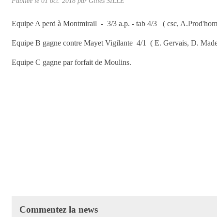
Publiée le
01 oct. 2018
par Gilles SILLÉ
Equipe A perd à Montmirail - 3/3 a.p. - tab 4/3 ( csc, A.Prod'hom
Equipe B gagne contre Mayet Vigilante 4/1 ( E. Gervais, D. Madela
Equipe C gagne par forfait de Moulins.
Commentez la news