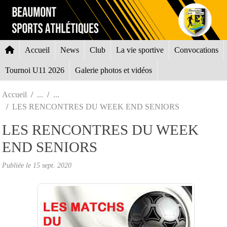
Panneau de gestion des cookies
Accueil
News
Club
La vie sportive
Convocations
Tournoi U11 2026
Galerie photos et vidéos
Accueil
LES RENCONTRES DU WEEK END SENIORS
LES RENCONTRES DU WEEK
END SENIORS
Publiée le
15 sept. 2020