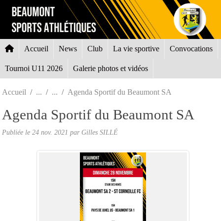
Panneau de gestion des cookies
Accueil
News
Club
La vie sportive
Convocations
Tournoi U11 2026
Galerie photos et vidéos
Accueil
Agenda Sportif du Beaumont SA
Agenda Sportif du Beaumont SA
Publiée le
24 nov. 2021
par Gilles SILLÉ