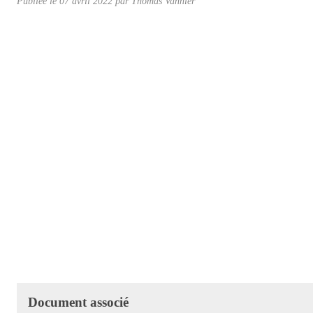
Publiée le
07 avril 2022
par
Thomas Vannier
Document associé