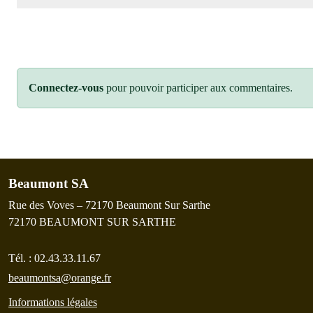
Connectez-vous
pour pouvoir participer aux commentaires.
Beaumont SA
Rue des Voves – 72170 Beaumont Sur Sarthe
72170
BEAUMONT SUR SARTHE
Tél. :
02.43.33.11.67
beaumontsa@orange.fr
Informations légales