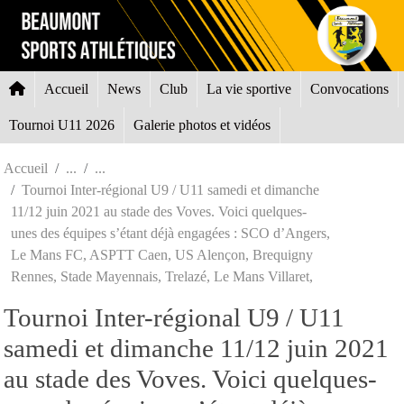
Panneau de gestion des cookies
Accueil
News
Club
La vie sportive
Convocations
Tournoi U11 2026
Galerie photos et vidéos
Accueil
Tournoi Inter-régional U9 / U11 samedi et dimanche
11/12 juin 2021 au stade des Voves. Voici quelques-
unes des équipes s’étant déjà engagées : SCO d’Angers,
Le Mans FC, ASPTT Caen, US Alençon, Brequigny
Rennes, Stade Mayennais, Trelazé, Le Mans Villaret,
Tournoi Inter-régional U9 / U11
samedi et dimanche 11/12 juin 2021
au stade des Voves. Voici quelques-