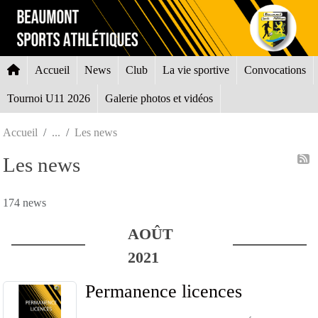
Panneau de gestion des cookies
Accueil
News
Club
La vie sportive
Convocations
Tournoi U11 2026
Galerie photos et vidéos
Accueil
Les news
Les news
174 news
AOÛT
2021
Permanence licences