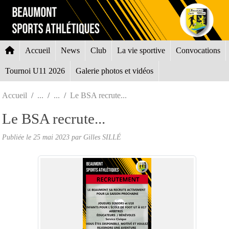
Panneau de gestion des cookies
Accueil
News
Club
La vie sportive
Convocations
Tournoi U11 2026
Galerie photos et vidéos
Accueil
Le BSA recrute...
Le BSA recrute...
Publiée le
25 mai 2023
par Gilles SILLÉ