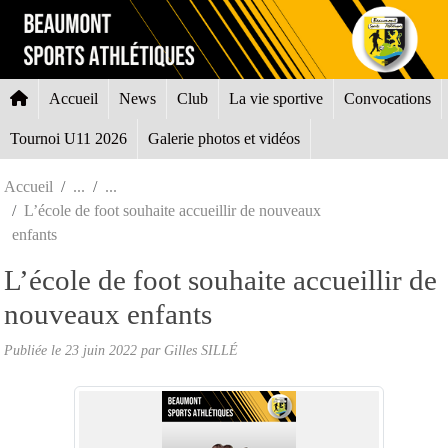
Panneau de gestion des cookies
Accueil
News
Club
La vie sportive
Convocations
Tournoi U11 2026
Galerie photos et vidéos
Accueil
L’école de foot souhaite accueillir de nouveaux
enfants
L’école de foot souhaite accueillir de
nouveaux enfants
Publiée le
23 juin 2022
par Gilles SILLÉ