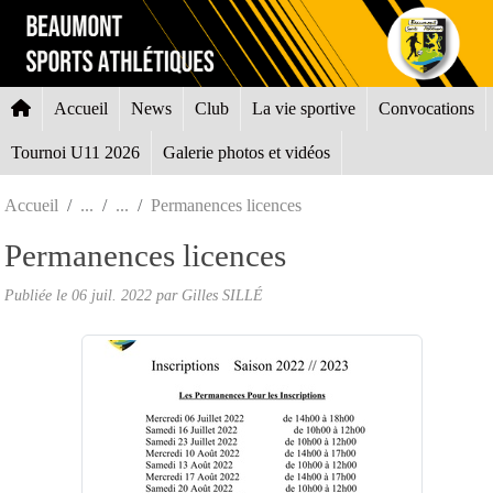
Panneau de gestion des cookies
Accueil
News
Club
La vie sportive
Convocations
Tournoi U11 2026
Galerie photos et vidéos
Accueil
Permanences licences
Permanences licences
Publiée le
06 juil. 2022
par Gilles SILLÉ