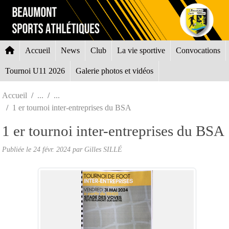
Panneau de gestion des cookies
Accueil
News
Club
La vie sportive
Convocations
Tournoi U11 2026
Galerie photos et vidéos
Accueil
1 er tournoi inter-entreprises du BSA
1 er tournoi inter-entreprises du BSA
Publiée le
24 févr. 2024
par Gilles SILLÉ