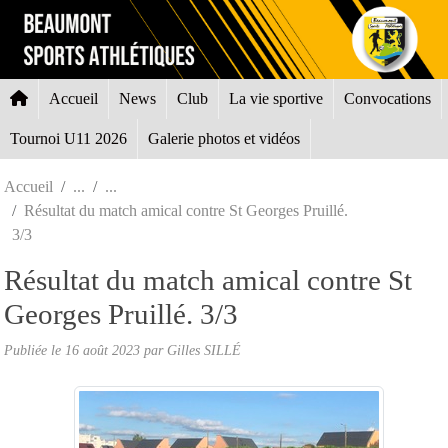
Panneau de gestion des cookies
Accueil
News
Club
La vie sportive
Convocations
Tournoi U11 2026
Galerie photos et vidéos
Accueil
Résultat du match amical contre St Georges Pruillé.
3/3
Résultat du match amical contre St
Georges Pruillé. 3/3
Publiée le
16 août 2023
par Gilles SILLÉ