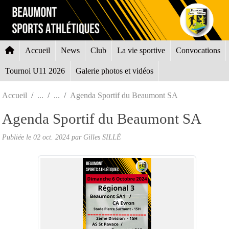
Panneau de gestion des cookies
Accueil
News
Club
La vie sportive
Convocations
Tournoi U11 2026
Galerie photos et vidéos
Accueil
Agenda Sportif du Beaumont SA
Agenda Sportif du Beaumont SA
Publiée le
02 oct. 2024
par Gilles SILLÉ