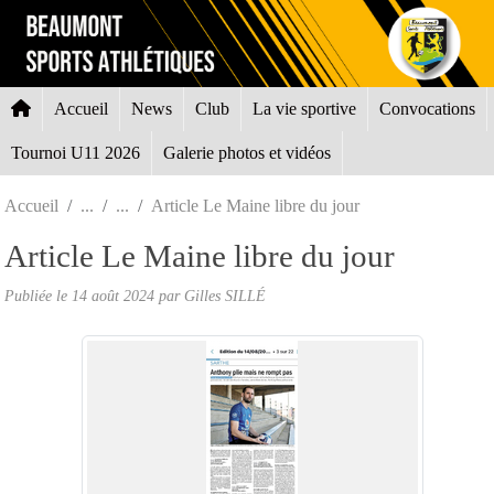
Panneau de gestion des cookies
Accueil
News
Club
La vie sportive
Convocations
Tournoi U11 2026
Galerie photos et vidéos
Accueil
Article Le Maine libre du jour
Article Le Maine libre du jour
Publiée le
14 août 2024
par Gilles SILLÉ