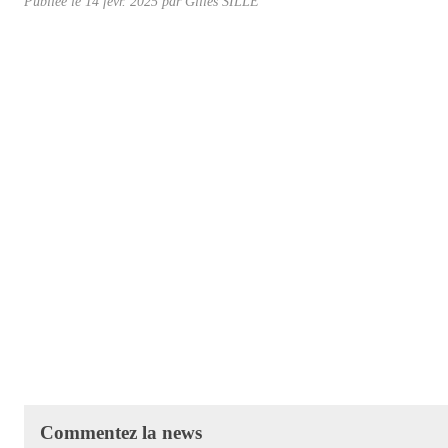
Publiée le
14 févr. 2025
par Gilles SILLÉ
Commentez la news