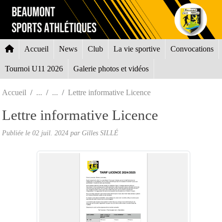
Panneau de gestion des cookies
Accueil
News
Club
La vie sportive
Convocations
Tournoi U11 2026
Galerie photos et vidéos
Accueil
Lettre informative Licence
Lettre informative Licence
Publiée le
02 juil. 2024
par Gilles SILLÉ