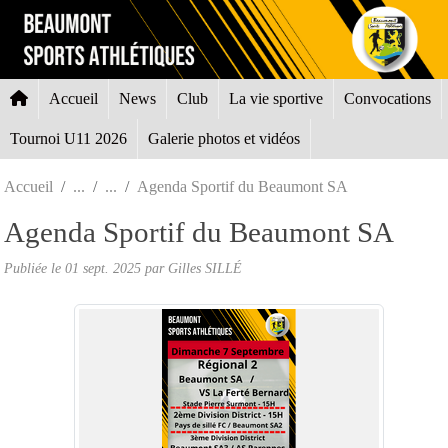
Panneau de gestion des cookies
Accueil
News
Club
La vie sportive
Convocations
Tournoi U11 2026
Galerie photos et vidéos
Accueil
Agenda Sportif du Beaumont SA
Agenda Sportif du Beaumont SA
Publiée le
01 sept. 2025
par Gilles SILLÉ