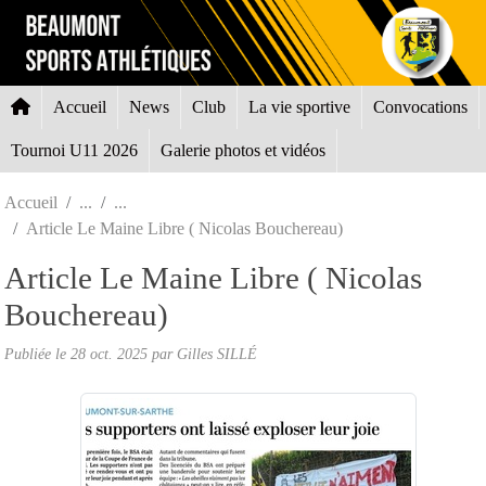
Panneau de gestion des cookies
Accueil
News
Club
La vie sportive
Convocations
Tournoi U11 2026
Galerie photos et vidéos
Accueil
Article Le Maine Libre ( Nicolas Bouchereau)
Article Le Maine Libre ( Nicolas
Bouchereau)
Publiée le
28 oct. 2025
par Gilles SILLÉ