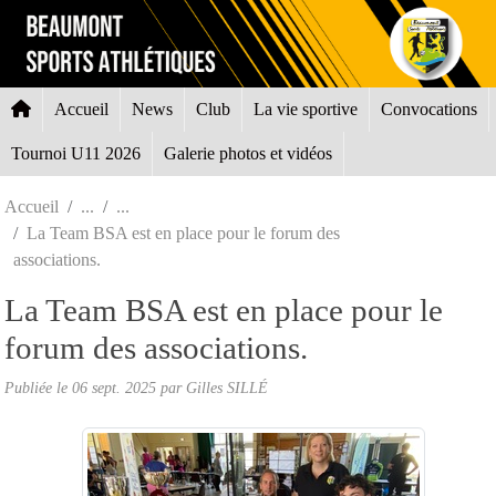
Panneau de gestion des cookies
Accueil
News
Club
La vie sportive
Convocations
Tournoi U11 2026
Galerie photos et vidéos
Accueil
La Team BSA est en place pour le forum des
associations.
La Team BSA est en place pour le
forum des associations.
Publiée le
06 sept. 2025
par Gilles SILLÉ