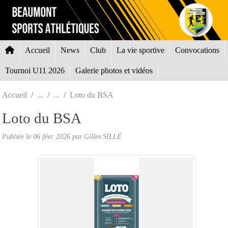
Panneau de gestion des cookies
Accueil
News
Club
La vie sportive
Convocations
Tournoi U11 2026
Galerie photos et vidéos
Accueil
Loto du BSA
Loto du BSA
Publiée le
06 févr. 2026
par Gilles SILLÉ