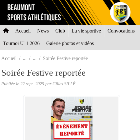
Panneau de gestion des cookies
Accueil
News
Club
La vie sportive
Convocations
Tournoi U11 2026
Galerie photos et vidéos
Accueil
Soirée Festive reportée
Soirée Festive reportée
Publiée le
22 sept. 2025
par Gilles SILLÉ