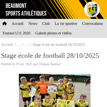
Panneau de gestion des cookies
Accueil
News
Club
La vie sportive
Convocations
Tournoi U11 2026
Galerie photos et vidéos
Accueil
Stage école de football 28/10/2025
Stage école de football 28/10/2025
Publiée le
29 oct. 2025
par
Thomas Vannier