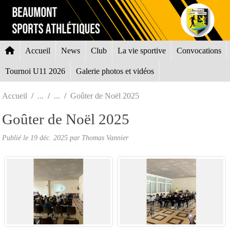
Panneau de gestion des cookies
Accueil
News
Club
La vie sportive
Convocations
Tournoi U11 2026
Galerie photos et vidéos
Accueil
Goûter de Noël 2025
Goûter de Noël 2025
Publié le
19 déc. 2025
par
Thomas Vannier