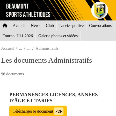
Panneau de gestion des cookies
Accueil
News
Club
La vie sportive
Convocations
Tournoi U11 2026
Galerie photos et vidéos
Accueil
Administratifs
Les documents Administratifs
98 documents
PERMANENCES LICENCES, ANNÉES
D'ÂGE ET TARIFS
Télécharger le document
PDF